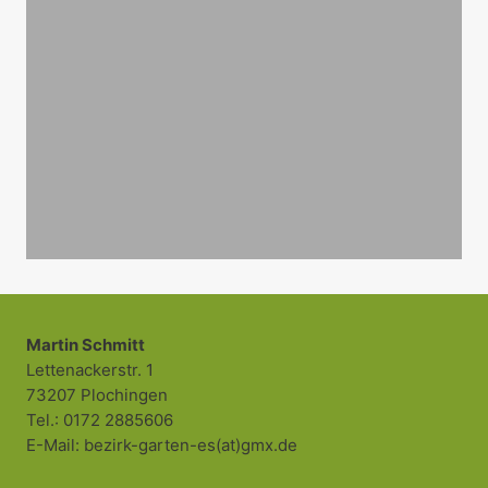
Martin Schmitt
Lettenackerstr. 1
73207 Plochingen
Tel.: 0172 2885606
E-Mail: bezirk-garten-es(at)gmx.de