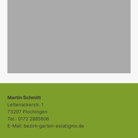
Martin Schmitt
Lettenackerstr. 1
73207 Plochingen
Tel.: 0172 2885606
E-Mail: bezirk-garten-es(at)gmx.de