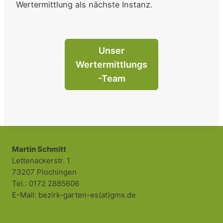
Wertermittlung als nächste Instanz.
Unser
Wertermittlungs
-Team
Martin Schmitt
Lettenackerstr. 1
73207 Plochingen
Tel.: 0172 2885606
E-Mail: bezirk-garten-es(at)gmx.de